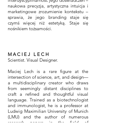
interdyscyplinarność jego doświadczeń –
naukowa precyzja, artystyczna intuicja i
marketingowe zrozumienie kontekstu –
sprawia, że jego branding staje się
czymś więcej niż estetyką. Staje się
nośnikiem tożsamości.
M A C I E J L E C H
Scientist. Visual Designer.
Maciej Lech is a rare figure at the
intersection of science, art, and design—
a multidisciplinary creator who draws
from seemingly distant disciplines to
craft a refined and thoughtful visual
language. Trained as a biotechnologist
and immunologist, he is a professor at
Ludwig Maximilian University of Munich
(LMU) and the author of numerous
research papers in the field of
experimental medicine. As a long-
standing contributor to the global