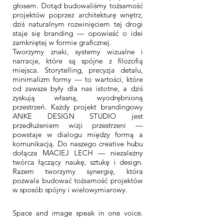
głosem. Dotąd budowaliśmy tożsamość
projektów poprzez architekturę wnętrz,
dziś naturalnym rozwinięciem tej drogi
staje się branding — opowieść o idei
zamkniętej w formie graficznej.
Tworzymy znaki, systemy wizualne i
narracje, które są spójne z filozofią
miejsca. Storytelling, precyzja detalu,
minimalizm formy — to wartości, które
od zawsze były dla nas istotne, a dziś
zyskują własną, wyodrębnioną
przestrzeń. Każdy projekt brandingowy
ANKE DESIGN STUDIO jest
przedłużeniem wizji przestrzeni —
powstaje w dialogu między formą a
komunikacją. Do naszego creative hubu
dołącza MACIEJ LECH — niezależny
twórca łączący naukę, sztukę i design.
Razem tworzymy synergię, która
pozwala budować tożsamość projektów
w sposób spójny i wielowymiarowy.
Space and image speak in one voice.