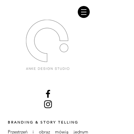
ARCHITEKTURA
Projektant wnetrz krakow Projekty wnetrz
krakow Architekt wnetrz krakow
WNĘTRZ
Architektura wnetrz
krakow,
ARCHITEKTURA WNĘTRZ KRAKÓW
ARCHITEKT WNĘTRZ KRAKÓW PROJEKTANT
WNĘTRZ KRAKÓW PROJEKTOWANIE WNĘTRZ
KRAKÓW PROJEKTOWANIE HOTELI
PROJEKTOWANIE WNĘTRZ HOTELOWYCH
PROJEKTY HOTELI PROJEKTY RESTAURACJI
PROJEKT WNĘTRZA RESTAURACJI
B R A N D I N G & S T O R Y T E L L I N G
Przestrzeń i obraz mówią jednym