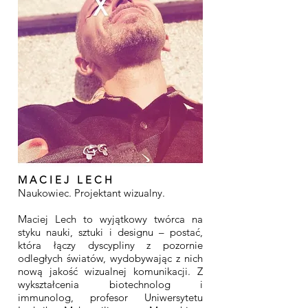
M A C I E J L E C H
Naukowiec. Projektant wizualny.
Maciej Lech to wyjątkowy twórca na
styku nauki, sztuki i designu – postać,
która łączy dyscypliny z pozornie
odległych światów, wydobywając z nich
nową jakość wizualnej komunikacji. Z
wykształcenia biotechnolog i
immunolog, profesor Uniwersytetu