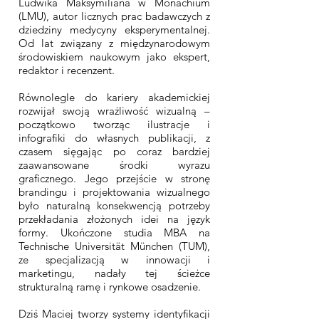
Ludwika Maksymiliana w Monachium
(LMU), autor licznych prac badawczych z
dziedziny medycyny eksperymentalnej.
Od lat związany z międzynarodowym
środowiskiem naukowym jako ekspert,
redaktor i recenzent.
Równolegle do kariery akademickiej
rozwijał swoją wrażliwość wizualną –
początkowo tworząc ilustracje i
infografiki do własnych publikacji, z
czasem sięgając po coraz bardziej
zaawansowane środki wyrazu
graficznego. Jego przejście w stronę
brandingu i projektowania wizualnego
było naturalną konsekwencją potrzeby
przekładania złożonych idei na język
formy. Ukończone studia MBA na
Technische Universität München (TUM),
ze specjalizacją w innowacji i
marketingu, nadały tej ścieżce
strukturalną ramę i rynkowe osadzenie.
Dziś Maciej tworzy systemy identyfikacji