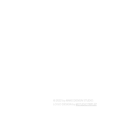
© 2022 by ANKE DESIGN STUDIO.
LOGO DESIGN by
@STUDIOTRIPLEP
ARCHITEKTURA WNĘTRZ KRAKÓW ARCHITEKT WNĘTRZ KRA
HOTELI PROJEKTY RESTAURACJI PROJEKT WNĘTRZA RESTAURA