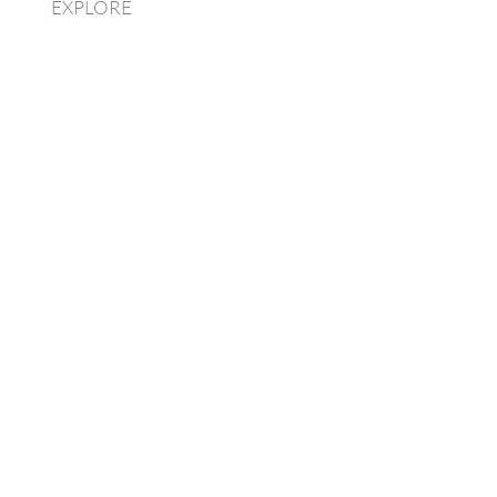
EXPLORE
ROJEKTOWANIE WNĘTRZ HOTELOWYCH PROJEKTY